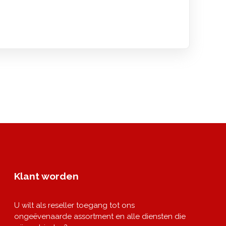
Klant worden
U wilt als reseller toegang tot ons
ongeëvenaarde assortment en alle diensten die