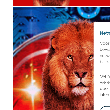
Netw
Voor
bewak
netwe
basis
We n
were
door 
inter