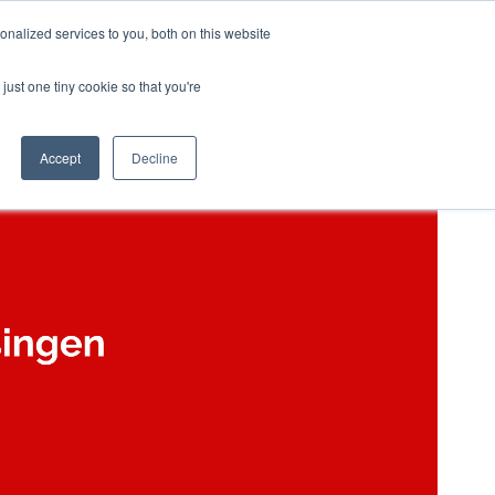
Ons Team
Contact
Red Services
nalized services to you, both on this website
Download
Welkom aan
just one tiny cookie so that you're
s
boord
Accept
Decline