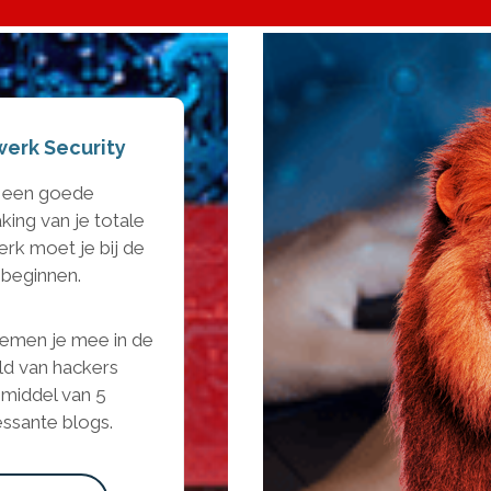
erk Security
 een goede
ing van je totale
rk moet je bij de
 beginnen.
emen je mee in de
ld van hackers
middel van 5
essante blogs.