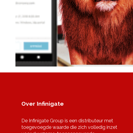
Over Infinigate
De Infinigate Group is een distributeur met
toegevoegde waarde die zich volledig inzet