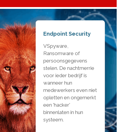
Endpoint Security
V
Spyware,
Ransomware of
persoonsgegevens
stelen. De nachtmerrie
voor ieder bedrijf is
wanneer hun
medewerkers even niet
opletten en ongemerkt
een 'hacker'
binnenlaten in hun
systeem.