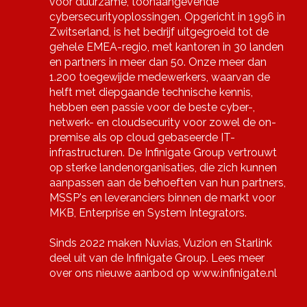
voor duurzame, toonaangevende
cybersecurityoplossingen. Opgericht in 1996 in
Zwitserland, is het bedrijf uitgegroeid tot de
gehele EMEA-regio, met kantoren in 30 landen
en partners in meer dan 50. Onze meer dan
1.200 toegewijde medewerkers, waarvan de
helft met diepgaande technische kennis,
hebben een passie voor de beste cyber-,
netwerk- en cloudsecurity voor zowel de on-
premise als op cloud gebaseerde IT-
infrastructuren. De Infinigate Group vertrouwt
op sterke landenorganisaties, die zich kunnen
aanpassen aan de behoeften van hun partners,
MSSP's en leveranciers binnen de markt voor
MKB, Enterprise en System Integrators.
Sinds 2022 maken Nuvias, Vuzion en Starlink
deel uit van de Infinigate Group. Lees meer
over ons nieuwe aanbod op
www.infinigate.nl